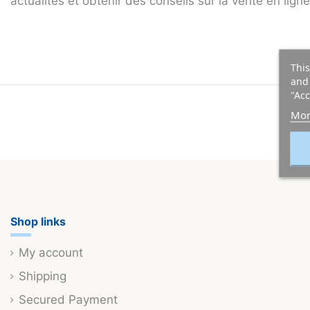
actualités et obtenir des conseils sur la vente en lign
This
and 
"Acc
Mor
Shop links
My account
Shipping
Secured Payment