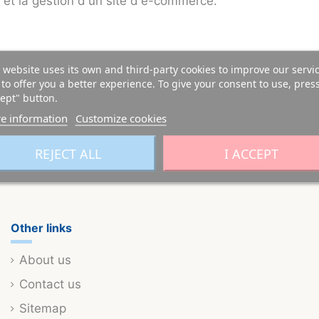
e et la gestion d'un site d'e-commerce.
 website uses its own and third-party cookies to improve our servi
to offer you a better experience. To give your consent to use, pres
ept" button.
e information
Customize cookies
REJECT ALL
I ACCEPT
Other links
About us
Contact us
Sitemap