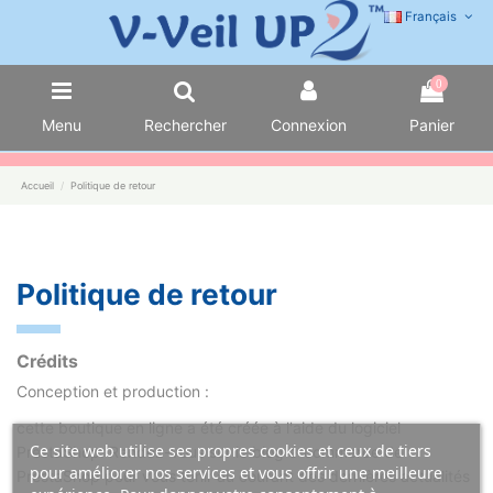
Français
0
Menu
Rechercher
Connexion
Panier
Accueil
Politique de retour
Politique de retour
Crédits
Conception et production :
cette boutique en ligne a été créée à l'aide du
logiciel
Ce site web utilise ses propres cookies et ceux de tiers
PrestaShop.
Rendez-vous sur le
blog e-commerce de
pour améliorer nos services et vous offrir une meilleure
PrestaShop
pour vous tenir au courant des dernières actualités