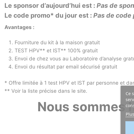
Le sponsor d’aujourd’hui est :
Pas de spons
Le code promo* du jour est :
Pas de code p
Avantages :
Fourniture du kit à la maison gratuit
TEST HPV** et IST** 100% gratuit
Envoi de chez vous au Laboratoire d’analyse gratu
Envoi du résultat par email sécurisé gratuit
* Offre limitée à 1 test HPV et IST par personne et da
** Voir la liste précise dans le site.
Ce s
serv
Nous sommes he
cons
Plus