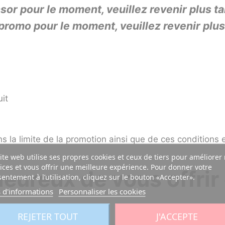
or pour le moment, veuillez revenir plus ta
romo pour le moment, veuillez revenir plus
it
ns la limite de la promotion ainsi que de ces conditions
ite web utilise ses propres cookies et ceux de tiers pour améliorer
ices et vous offrir une meilleure expérience. Pour donner votre
ureux de vous offrir 
entement à l’utilisation, cliquez sur le bouton «Accepter».
 d'informations
Personnaliser les cookies
REJETER TOUT
J'ACCEPTE