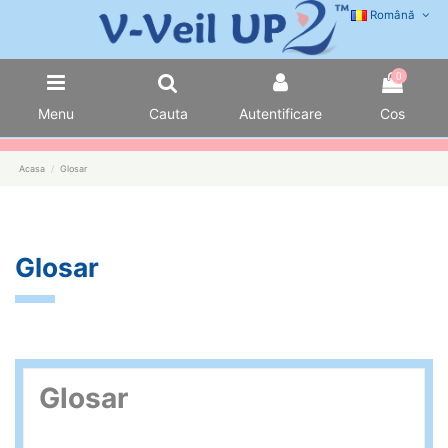
Română
0
Menu
Cauta
Autentificare
Cos
Acasa
Glosar
Glosar
Glosar