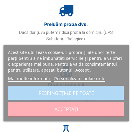
Preluăm proba dvs.
Dacă doriți, vă putem ridica proba la domiciliu (UPS
Substanțe Biologice).
Acest site utilizează cookie-uri proprii și ale unor terțe
părți pentru a ne îmbunătăți serviciile și pentru a vă oferi
o experiență mai bună. Pentru a vă da consimțământul
pentru utilizare, apăsați butonul „Accept”.
Mai multe informații
Personalizați cookie-urile
Studiul principal
RESPINGEȚI-LE PE TOATE
Analiza comparativă a voalului nostru de auto-prelevare
a fost efectuată la Spitalul Pompidou (FR)
ACCEPTAȚI