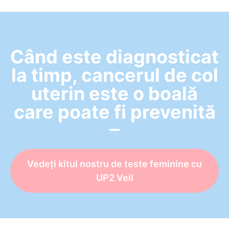
Când este diagnosticat
la timp, cancerul de col
uterin este o boală
care poate fi prevenită
Vedeți kitul nostru de teste feminine cu
UP2 Veil