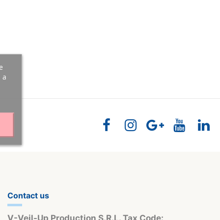
e
 a
Contact us
V-Veil-Up Production S.R.L. Tax Code: