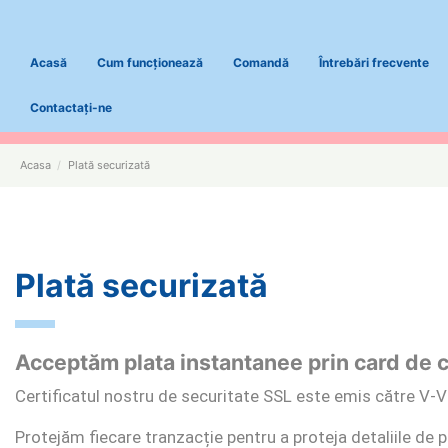
Acasă
Cum funcționează
Comandă
Întrebări frecvente
Contactați-ne
Acasa
Plată securizată
Plată securizată
Acceptăm plata instantanee prin card de cr
Certificatul nostru de securitate SSL este emis către V-V
Protejăm fiecare tranzacție pentru a proteja detaliile de pl