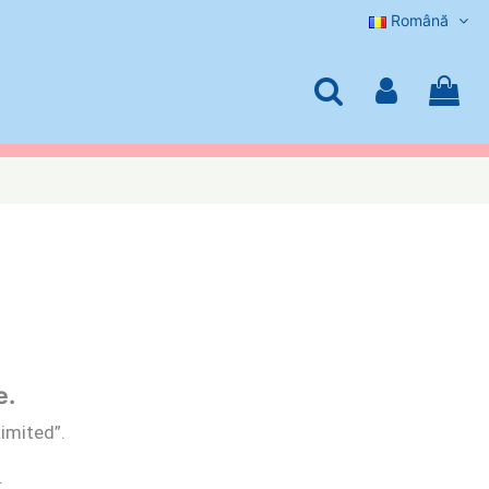
Română
e.
Limited”.
.