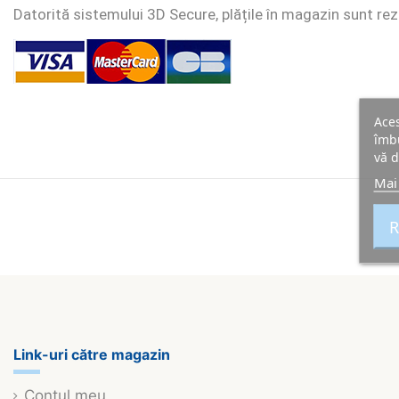
Datorită sistemului 3D Secure, plățile în magazin sunt rezi
Aces
îmbu
vă d
Mai
R
Link-uri către magazin
Contul meu