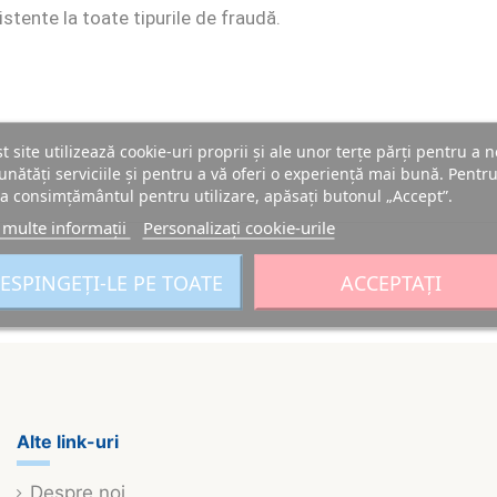
stente la toate tipurile de fraudă.
t site utilizează cookie-uri proprii și ale unor terțe părți pentru a n
nătăți serviciile și pentru a vă oferi o experiență mai bună. Pentru
a consimțământul pentru utilizare, apăsați butonul „Accept”.
 multe informații
Personalizați cookie-urile
ESPINGEȚI-LE PE TOATE
ACCEPTAȚI
Alte link-uri
Despre noi